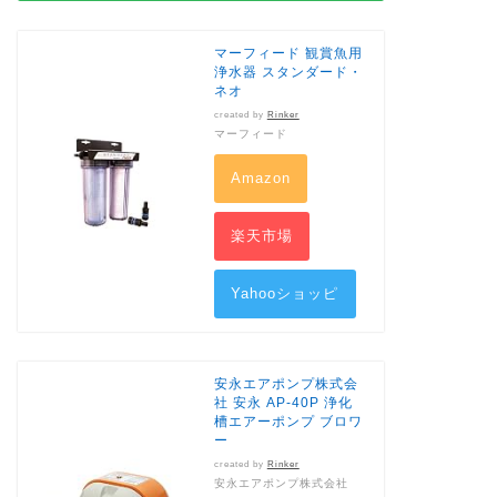
マーフィード 観賞魚用
浄水器 スタンダード・
ネオ
created by
Rinker
マーフィード
Amazon
楽天市場
Yahooショッピ
ング
安永エアポンプ株式会
社 安永 AP-40P 浄化
槽エアーポンプ ブロワ
ー
created by
Rinker
安永エアポンプ株式会社