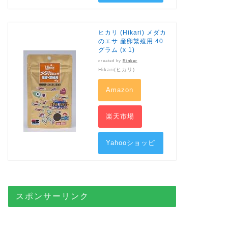
ング
ヒカリ (Hikari) メダカ
のエサ 産卵繁殖用 40
グラム (x 1)
created by
Rinker
Hikari(ヒカリ)
Amazon
楽天市場
Yahooショッピ
ング
スポンサーリンク