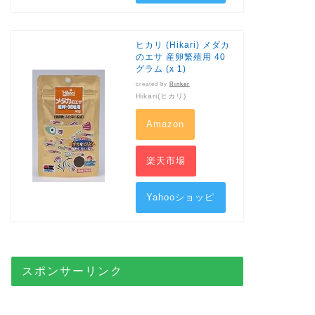
ング
ヒカリ (Hikari) メダカ
のエサ 産卵繁殖用 40
グラム (x 1)
created by
Rinker
Hikari(ヒカリ)
Amazon
楽天市場
Yahooショッピ
ング
スポンサーリンク