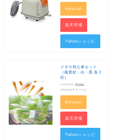
Amazon
楽天市場
Yahooショッピ
ング
メダカ初心者セット
（楊貴妃・白・黒 各２
匹）
created by
Rinker
charm(チャーム)
Amazon
楽天市場
Yahooショッピ