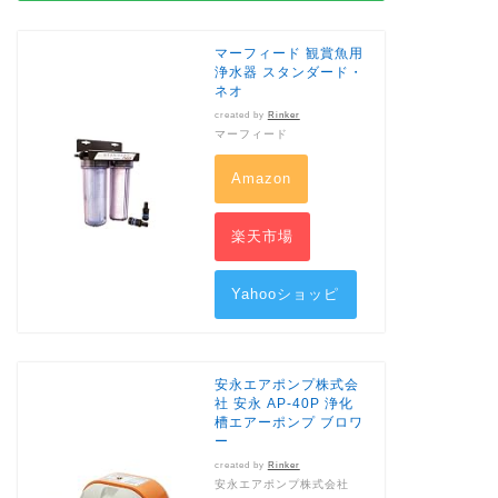
マーフィード 観賞魚用
浄水器 スタンダード・
ネオ
created by
Rinker
マーフィード
Amazon
楽天市場
Yahooショッピ
ング
安永エアポンプ株式会
社 安永 AP-40P 浄化
槽エアーポンプ ブロワ
ー
created by
Rinker
安永エアポンプ株式会社