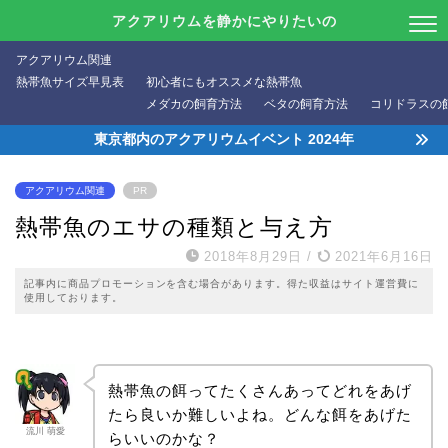
アクアリウムを静かにやりたいの
アクアリウム関連
熱帯魚サイズ早見表
初心者にもオススメな熱帯魚
メダカの飼育方法
ベタの飼育方法
コリドラスの
東京都内のアクアリウムイベント 2024年
アクアリウム関連
PR
熱帯魚のエサの種類と与え方
2018年8月29日
/
2021年6月16日
記事内に商品プロモーションを含む場合があります。得た収益はサイト運営費に
使用しております。
熱帯魚の餌ってたくさんあってどれをあげ
たら良いか難しいよね。どんな餌をあげた
流川 萌愛
らいいのかな？