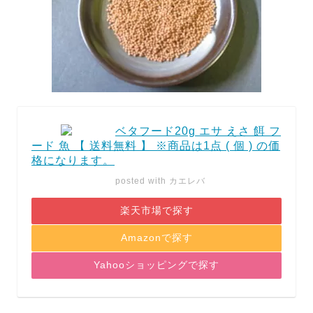
ベタフード20g エサ えさ 餌 フ
ード 魚 【 送料無料 】 ※商品は1点 ( 個 ) の価
格になります。
posted with
カエレバ
楽天市場で探す
Amazonで探す
Yahooショッピングで探す