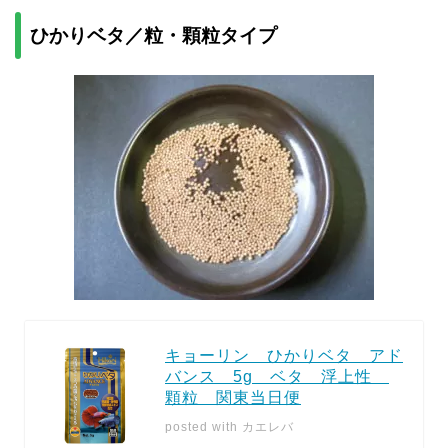
ひかりベタ／粒・顆粒タイプ
キョーリン ひかりベタ アド
バンス 5g ベタ 浮上性
顆粒 関東当日便
posted with
カエレバ