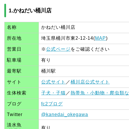
1.かねだい桶川店
名称
かねだい桶川店
所在地
埼玉県桶川市東2-12-14(
MAP
)
営業日
※
公式ページ
をご確認ください
駐車場
有り
最寄駅
桶川駅
サイト
公式サイト
／
桶川店公式サイト
生体検索
子犬・子猫
／
熱帯魚・小動物・爬虫類
ブログ
fc2ブログ
Twitter
@kanedai_okegawa
淡水魚
有り