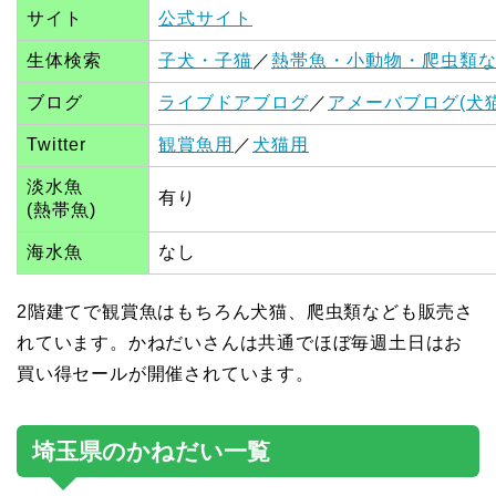
サイト
公式サイト
生体検索
子犬・子猫
／
熱帯魚・小動物・爬虫類
ブログ
ライブドアブログ
／
アメーバブログ(犬猫
Twitter
観賞魚用
／
犬猫用
淡水魚
有り
(熱帯魚)
海水魚
なし
2階建てで観賞魚はもちろん犬猫、爬虫類なども販売さ
れています。かねだいさんは共通でほぼ毎週土日はお
買い得セールが開催されています。
埼玉県のかねだい一覧