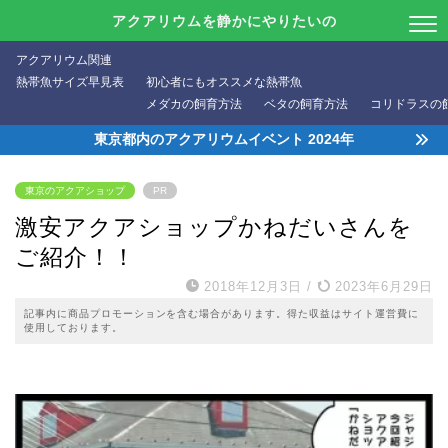
アクアリウムを静かにやりたいの
アクアリウム関連
熱帯魚サイズ早見表
初心者にもオススメな熱帯魚
メダカの飼育方法
ベタの飼育方法
コリドラスの
東京都内のアクアリウムイベント 2024年
東京のアクアショップ
PR
激安アクアショップかねだいさんを
ご紹介！！
2018年12月3日
/
2023年6月29日
記事内に商品プロモーションを含む場合があります。得た収益はサイト運営費に
使用しております。