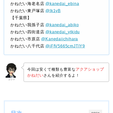
かねだい海老名店
@kanedai_ebina
かねだい東戸塚店
@Ik1yB
【千葉県】
かねだい我孫子店
@kanedai_abiko
かねだい四街道店
@kanedai_ytkidu
かねだい市原店
@Kanedaiichihara
かねだい八千代店
@iFfV5665cmJTlY9
今回は安くて種類も豊富な
アクアショップ
かねだい
さんを紹介するよ！
ユウマ