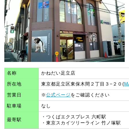
名称
かねだい足立店
所在地
東京都足立区東保木間２丁目３−２０(
M
営業日
※
公式ページ
をご確認ください
駐車場
なし
・つくばエクスプレス 六町駅
最寄駅
・東京スカイツリーライン 竹ノ塚駅