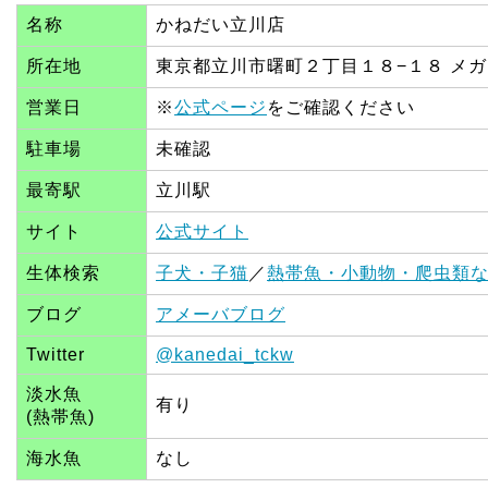
名称
かねだい立川店
所在地
東京都立川市曙町２丁目１８−１８ メガ
営業日
※
公式ページ
をご確認ください
駐車場
未確認
最寄駅
立川駅
サイト
公式サイト
生体検索
子犬・子猫
／
熱帯魚・小動物・爬虫類
ブログ
アメーバブログ
Twitter
@kanedai_tckw
淡水魚
有り
(熱帯魚)
海水魚
なし