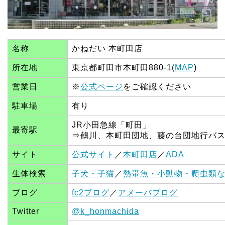
名称
かねだい 本町田店
所在地
東京都町田市本町田880-1(
MAP
)
営業日
※
公式ページ
をご確認ください
駐車場
有り
JR小田急線「町田」
最寄駅
⇒鶴川、本町田団地、藤の台団地行バ
サイト
公式サイト
／
本町田店
／
ADA
生体検索
子犬・子猫
／
熱帯魚・小動物・爬虫類
ブログ
fc2ブログ
／
アメーバブログ
Twitter
@k_honmachida