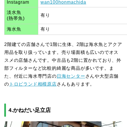
Instagram
wan100honmachida
淡水魚
有り
(熱帯魚)
海水魚
有り
2階建ての店舗さんで1階に生体、2階は海水魚とアクア
用品を取り扱っています。売り場面積も広いのでオス
スメの店舗さんです。中古品も2階に置かれており、外
部フィルターなど比較的綺麗な商品が多いです。ま
た、付近に海水専門店の
日海センター
さんや大型店舗
の
トロピランド相模原店
さんもあります。
4.かねだい足立店