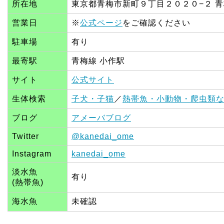
所在地
東京都青梅市新町９丁目２０２０−２ 青
営業日
※
公式ページ
をご確認ください
駐車場
有り
最寄駅
青梅線 小作駅
サイト
公式サイト
生体検索
子犬・子猫
／
熱帯魚・小動物・爬虫類
ブログ
アメーバブログ
Twitter
@kanedai_ome
Instagram
kanedai_ome
淡水魚
有り
(熱帯魚)
海水魚
未確認