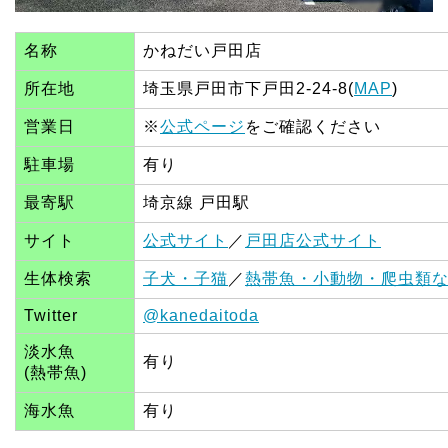
名称
かねだい戸田店
所在地
埼玉県戸田市下戸田2-24-8(
MAP
)
営業日
※
公式ページ
をご確認ください
駐車場
有り
最寄駅
埼京線 戸田駅
サイト
公式サイト
／
戸田店公式サイト
生体検索
子犬・子猫
／
熱帯魚・小動物・爬虫類
Twitter
@kanedaitoda
淡水魚
有り
(熱帯魚)
海水魚
有り