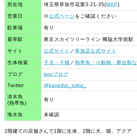
所在地
埼玉県草加市花栗3-21-35(
MAP
)
営業日
※
公式ページ
をご確認ください
駐車場
有り
最寄駅
東京スカイツリーライン 獨協大学前駅
サイト
公式サイト
／
草加店公式サイト
生体検索
子犬・子猫
／
熱帯魚・小動物・爬虫類
ブログ
gooブログ
Twitter
@kanedai_soka_
淡水魚
有り
(熱帯魚)
海水魚
未確認
2階建ての店舗さんで1階に生体、2階に犬、猫、アクア