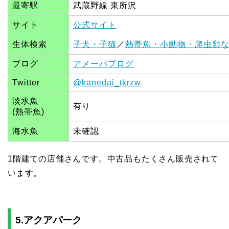
最寄駅
武蔵野線 東所沢
サイト
公式サイト
生体検索
子犬・子猫
／
熱帯魚・小動物・爬虫類
ブログ
アメーバブログ
Twitter
@kanedai_tkrzw
淡水魚
有り
(熱帯魚)
海水魚
未確認
1階建ての店舗さんです。中古品もたくさん販売されて
います。
5.アクアパーク