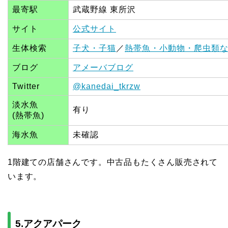
最寄駅
武蔵野線 東所沢
サイト
公式サイト
生体検索
子犬・子猫
／
熱帯魚・小動物・爬虫類
ブログ
アメーバブログ
Twitter
@kanedai_tkrzw
淡水魚
有り
(熱帯魚)
海水魚
未確認
1階建ての店舗さんです。中古品もたくさん販売されて
います。
5.アクアパーク