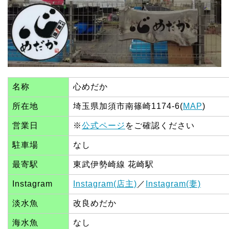
名称
心めだか
所在地
埼玉県加須市南篠崎1174-6(
MAP
)
営業日
※
公式ページ
をご確認ください
駐車場
なし
最寄駅
東武伊勢崎線 花崎駅
Instagram
Instagram(店主)
／
Instagram(妻)
淡水魚
改良めだか
海水魚
なし