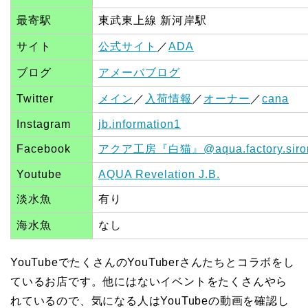
最寄駅
東武東上線 新河岸駅
サイト
公式サイト
／
ADA
ブログ
アメーバブログ
Twitter
メイン
／
入荷情報
／
オーナー
／
cana
Instagram
jb.information1
Facebook
アクア工房『白猫』@aqua.factory.siro
Youtube
AQUA Revelation J.B.
淡水魚
有り
海水魚
なし
YouTubeでたくさんのYouTuberさんたちとコラボをし
ているお店です。他にはないイベントをたくさんやら
れているので、気になる人はYouTubeの動画を確認し