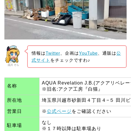
情報は
Twitter
、企画は
YouTube
、通販は
公
式サイト
をチェックですわ♪
流川 そら
AQUA Revelation J.B.(アクアリベレー
名称
※旧名:アクア工房『白猫』
所在地
埼玉県川越市砂新田４丁目４−５ 田川ビ
営業日
※
公式ページ
をご確認ください
なし
駐車場
※１７時以降は駐車場あり