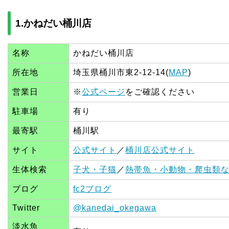
1.かねだい桶川店
名称
かねだい桶川店
所在地
埼玉県桶川市東2-12-14(
MAP
)
営業日
※
公式ページ
をご確認ください
駐車場
有り
最寄駅
桶川駅
サイト
公式サイト
／
桶川店公式サイト
生体検索
子犬・子猫
／
熱帯魚・小動物・爬虫類
ブログ
fc2ブログ
Twitter
@kanedai_okegawa
淡水魚