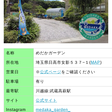
名称
めだかガーデン
所在地
埼玉県日高市女影５３７−１(
MAP
)
営業日
※
公式ページ
をご確認ください
駐車場
有り
最寄駅
川越線:武蔵高萩駅
サイト
公式サイト
Instagram
medaka_garden_