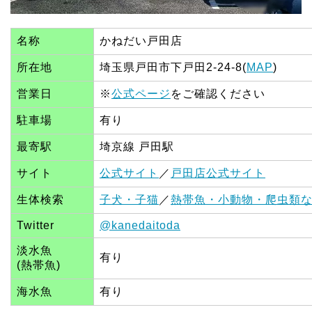
名称
かねだい戸田店
所在地
埼玉県戸田市下戸田2-24-8(
MAP
)
営業日
※
公式ページ
をご確認ください
駐車場
有り
最寄駅
埼京線 戸田駅
サイト
公式サイト
／
戸田店公式サイト
生体検索
子犬・子猫
／
熱帯魚・小動物・爬虫類
Twitter
@kanedaitoda
淡水魚
有り
(熱帯魚)
海水魚
有り