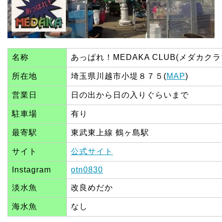
名称
あっぱれ！MEDAKA CLUB(メダカクラ
所在地
埼玉県川越市小堤８７５(
MAP
)
営業日
日の出から日の入りぐらいまで
駐車場
有り
最寄駅
東武東上線 鶴ヶ島駅
サイト
公式サイト
Instagram
otn0830
淡水魚
改良めだか
海水魚
なし