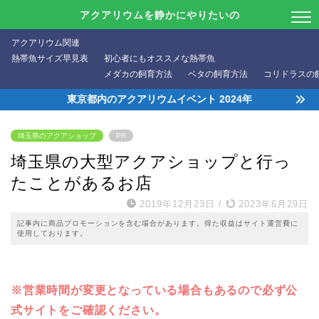
アクアリウムを静かにやりたいの
アクアリウム関連
熱帯魚サイズ早見表
初心者にもオススメな熱帯魚
メダカの飼育方法
ベタの飼育方法
コリドラスの
東京都内のアクアリウムイベント 2024年
埼玉県のアクアショップ
PR
埼玉県の大型アクアショップと行っ
たことがあるお店
2019年12月23日
/
2023年6月29日
記事内に商品プロモーションを含む場合があります。得た収益はサイト運営費に
使用しております。
※営業時間が変更となっている場合もあるので必ず公
式サイトをご確認ください。