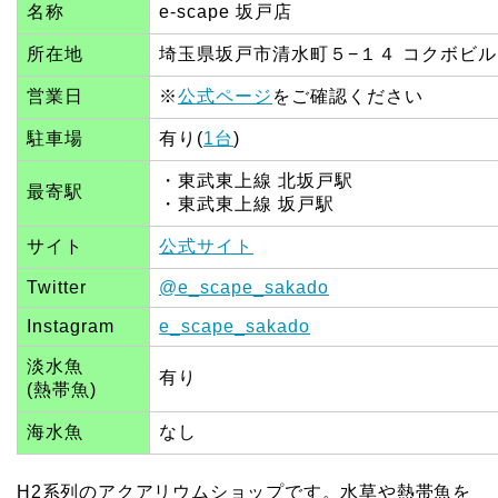
名称
e-scape 坂戸店
所在地
埼玉県坂戸市清水町５−１４ コクボビル 1
営業日
※
公式ページ
をご確認ください
駐車場
有り(
1台
)
・東武東上線 北坂戸駅
最寄駅
・東武東上線 坂戸駅
サイト
公式サイト
Twitter
@e_scape_sakado
Instagram
e_scape_sakado
淡水魚
有り
(熱帯魚)
海水魚
なし
H2系列のアクアリウムショップです。水草や熱帯魚を