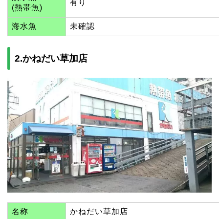
有り
(熱帯魚)
海水魚
未確認
2.かねだい草加店
名称
かねだい草加店