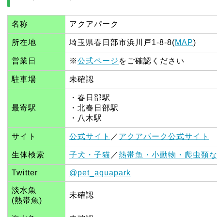
名称
アクアパーク
所在地
埼玉県春日部市浜川戸1-8-8(
MAP
)
営業日
※
公式ページ
をご確認ください
駐車場
未確認
・春日部駅
最寄駅
・北春日部駅
・八木駅
サイト
公式サイト
／
アクアパーク公式サイト
生体検索
子犬・子猫
／
熱帯魚・小動物・爬虫類
Twitter
@pet_aquapark
淡水魚
未確認
(熱帯魚)