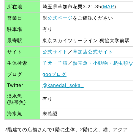
所在地
埼玉県草加市花栗3-21-35(
MAP
)
営業日
※
公式ページ
をご確認ください
駐車場
有り
最寄駅
東京スカイツリーライン 獨協大学前駅
サイト
公式サイト
／
草加店公式サイト
生体検索
子犬・子猫
／
熱帯魚・小動物・爬虫類
ブログ
gooブログ
Twitter
@kanedai_soka_
淡水魚
有り
(熱帯魚)
海水魚
未確認
2階建ての店舗さんで1階に生体、2階に犬、猫、アクア