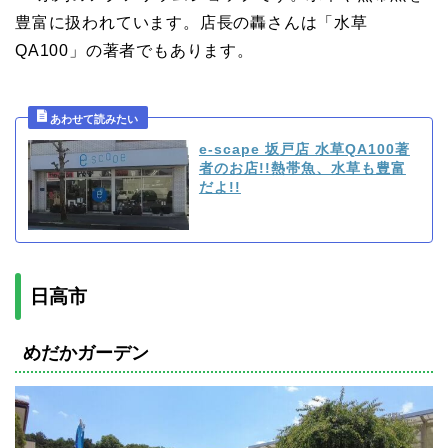
豊富に扱われています。店長の轟さんは「水草
QA100」の著者でもあります。
e-scape 坂戸店 水草QA100著
者のお店!!熱帯魚、水草も豊富
だよ!!
日高市
めだかガーデン