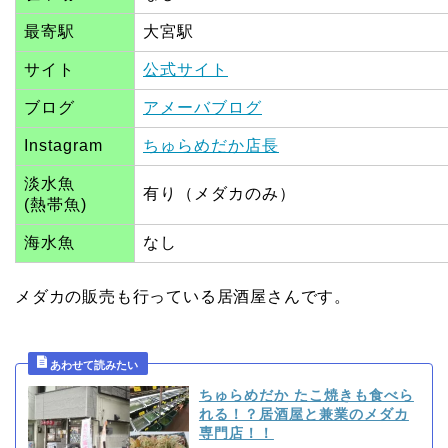
最寄駅
大宮駅
サイト
公式サイト
ブログ
アメーバブログ
Instagram
ちゅらめだか店長
淡水魚
有り（メダカのみ）
(熱帯魚)
海水魚
なし
メダカの販売も行っている居酒屋さんです。
ちゅらめだか たこ焼きも食べら
れる！？居酒屋と兼業のメダカ
専門店！！