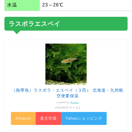
水温
23～26℃
ラスボラエスペイ
（熱帯魚）ラスボラ・エスペイ（３匹） 北海道・九州航
空便要保温
created by
Rinker
charm(チャーム)
Amazon
楽天市場
Yahooショッピング