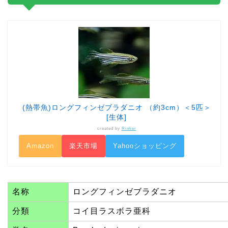
(熱帯魚)ロングフィンゼブラダニオ （約3cm）＜5匹＞
[生体]
created by
Rinker
Amazon
楽天市場
Yahooショッピング
名称
ロングフィンゼブラダニオ
分類
コイ目ラスボラ亜科