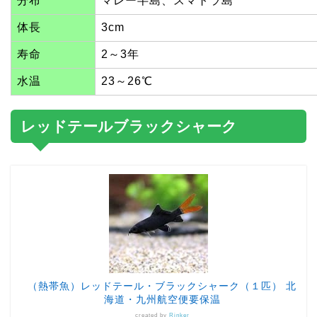
分布
マレー半島、スマトラ島
体長
3cm
寿命
2～3年
水温
23～26℃
レッドテールブラックシャーク
（熱帯魚）レッドテール・ブラックシャーク（１匹） 北
海道・九州航空便要保温
created by
Rinker