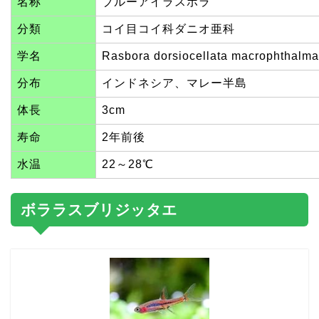
名称
ブルーアイラスボラ
分類
コイ目コイ科ダニオ亜科
学名
Rasbora dorsiocellata macrophthalma
分布
インドネシア、マレー半島
体長
3cm
寿命
2年前後
水温
22～28℃
ボララスブリジッタエ