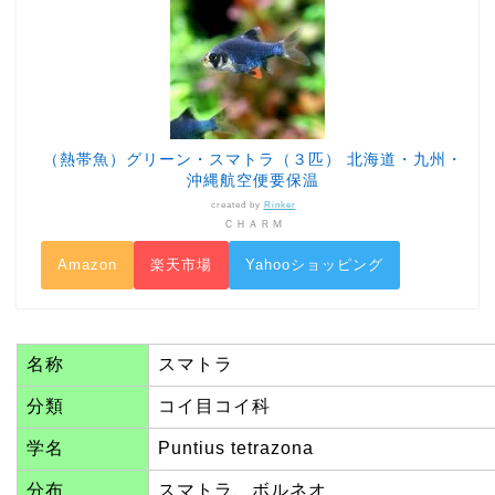
（熱帯魚）グリーン・スマトラ（３匹） 北海道・九州・
沖縄航空便要保温
created by
Rinker
ＣＨＡＲＭ
Amazon
楽天市場
Yahooショッピング
名称
スマトラ
分類
コイ目コイ科
学名
Puntius tetrazona
分布
スマトラ、ボルネオ