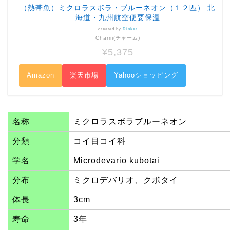
（熱帯魚）ミクロラスボラ・ブルーネオン（１２匹） 北
海道・九州航空便要保温
created by
Rinker
Charm(チャーム)
¥5,375
Amazon
楽天市場
Yahooショッピング
名称
ミクロラスボラブルーネオン
分類
コイ目コイ科
学名
Microdevario kubotai
分布
ミクロデバリオ、クボタイ
体長
3cm
寿命
3年