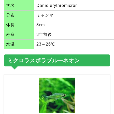
学名
Danio erythromicron
分布
ミャンマー
体長
3cm
寿命
3年前後
水温
23～26℃
ミクロラスボラブルーネオン