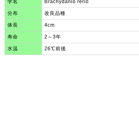
学名
Brachydanio rerio
分布
改良品種
体長
4cm
寿命
2～3年
水温
26℃前後