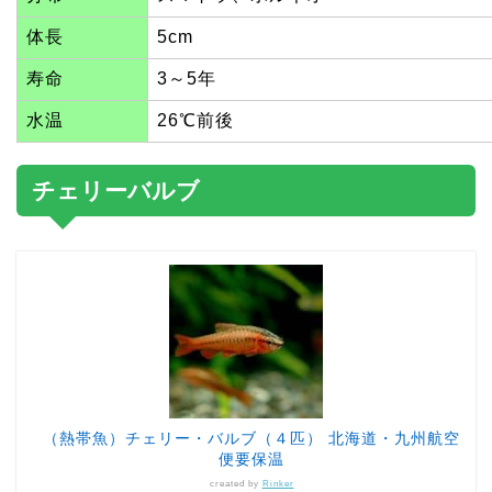
体長
5cm
寿命
3～5年
水温
26℃前後
チェリーバルブ
（熱帯魚）チェリー・バルブ（４匹） 北海道・九州航空
便要保温
created by
Rinker