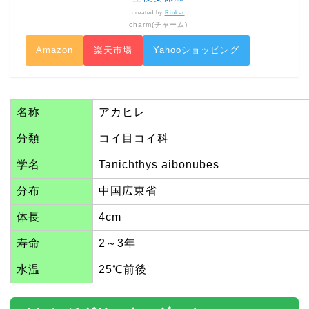
created by
Rinker
charm(チャーム)
Amazon
楽天市場
Yahooショッピング
名称
アカヒレ
分類
コイ目コイ科
学名
Tanichthys aibonubes
分布
中国広東省
体長
4cm
寿命
2～3年
水温
25℃前後