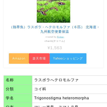
（熱帯魚）ラスボラ・ヘテロモルファ（６匹） 北海道・
九州航空便要保温
created by
Rinker
charm(チャーム)
¥1,563
Amazon
楽天市場
Yahooショッピング
名称
ラスボラへテロモルファ
分類
コイ科
学名
Trigonostigma heteromorpha