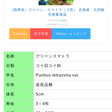
（熱帯魚）グリーン・スマトラ（３匹） 北海道・九州航
空便要保温
created by
Rinker
charm(チャーム)
Amazon
楽天市場
Yahooショッピング
名称
グリーンスマトラ
分類
コイ目コイ科
学名
Puntius tetrazona var.
分布
改良品種
体長
5cm
寿命
3～4年