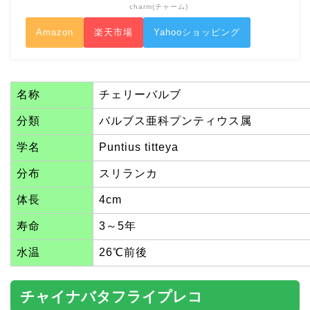
charm(チャーム)
Amazon
楽天市場
Yahooショッピング
名称
チェリーバルブ
分類
バルブス亜科プンティウス属
学名
Puntius titteya
分布
スリランカ
体長
4cm
寿命
3～5年
水温
26℃前後
チャイナバタフライプレコ