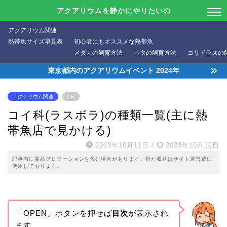
アクアリウムを静かにやりたいの
アクアリウム関連
熱帯魚サイズ早見表
初心者にもオススメな熱帯魚
メダカの飼育方法
ベタの飼育方法
コリドラスの
東京都内のアクアリウムイベント 2024年
アクアリウム関連
PR
コイ科(ラスボラ)の種類一覧(主に熱
帯魚店で見かける)
2023年10月11日
/
2023年10月12日
記事内に商品プロモーションを含む場合があります。得た収益はサイト運営費に
使用しております。
「OPEN」ボタンを押せば
目次
が表示され
ます。