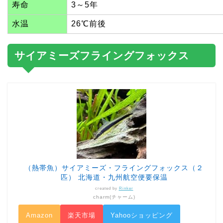
寿命
3～5年
水温
26℃前後
サイアミーズフライングフォックス
（熱帯魚）サイアミーズ・フライングフォックス（２
匹） 北海道・九州航空便要保温
created by
Rinker
charm(チャーム)
Amazon
楽天市場
Yahooショッピング