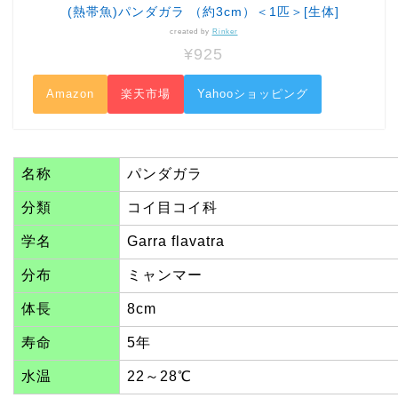
(熱帯魚)パンダガラ （約3cm）＜1匹＞[生体]
created by
Rinker
¥925
Amazon
楽天市場
Yahooショッピング
名称
パンダガラ
分類
コイ目コイ科
学名
Garra flavatra
分布
ミャンマー
体長
8cm
寿命
5年
水温
22～28℃