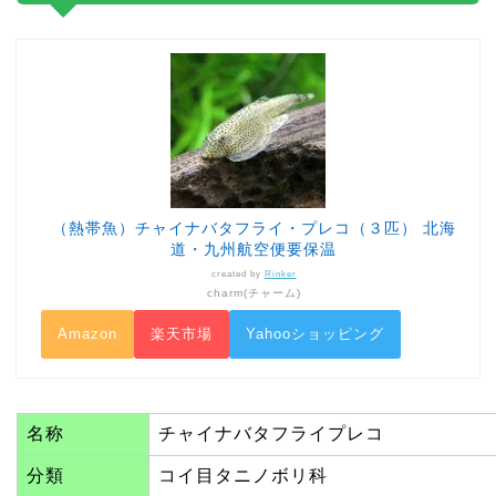
（熱帯魚）チャイナバタフライ・プレコ（３匹） 北海
道・九州航空便要保温
created by
Rinker
charm(チャーム)
Amazon
楽天市場
Yahooショッピング
名称
チャイナバタフライプレコ
分類
コイ目タニノボリ科