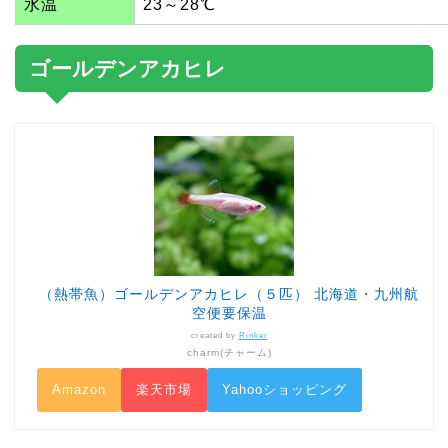
水温
23～28℃
ゴールデンアカヒレ
（熱帯魚）ゴールデンアカヒレ（５匹） 北海道・九州航
空便要保温
created by
Rinker
charm(チャーム)
Amazon
楽天市場
Yahooショッピング