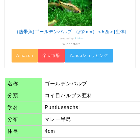
(熱帯魚)ゴールデンバルブ （約2cm）＜5匹＞[生体]
created by
Rinker
Winserford
Amazon
楽天市場
Yahooショッピング
名称
ゴールデンバルブ
分類
コイ目バルブス亜科
学名
Puntiussachsi
分布
マレー半島
体長
4cm