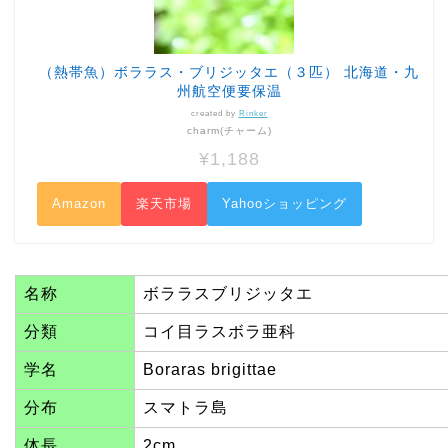
（熱帯魚）ボララス・ブリジッタエ（３匹） 北海道・九
州航空便要保温
created by
Rinker
charm(チャーム)
¥1,188
Amazon
楽天市場
Yahooショッピング
名称
ボララスブリジッタエ
分類
コイ目ラスボラ亜科
学名
Boraras brigittae
分布
スマトラ島
体長
2cm