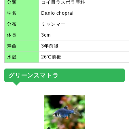
分類
コイ目ラスボラ亜科
学名
Danio choprai
分布
ミャンマー
体長
3cm
寿命
3年前後
水温
26℃前後
グリーンスマトラ