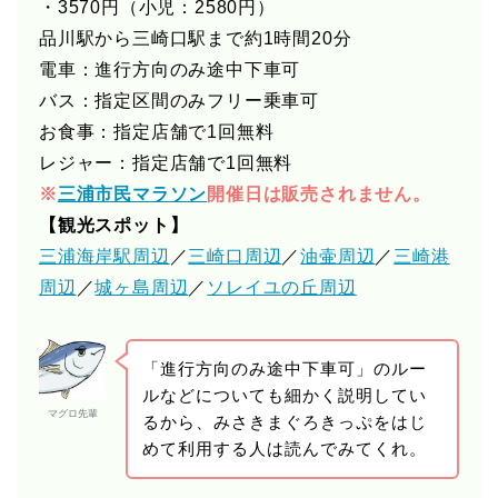
・3570円（小児：2580円）
品川駅から三崎口駅まで約1時間20分
電車：進行方向のみ途中下車可
バス：指定区間のみフリー乗車可
お食事：指定店舗で1回無料
レジャー：指定店舗で1回無料
※
三浦市民マラソン
開催日は販売されません。
【観光スポット】
三浦海岸駅周辺
／
三崎口周辺
／
油壷周辺
／
三崎港
周辺
／
城ヶ島周辺
／
ソレイユの丘周辺
「進行方向のみ途中下車可」のルー
ルなどについても細かく説明してい
マグロ先輩
るから、みさきまぐろきっぷをはじ
めて利用する人は読んでみてくれ。