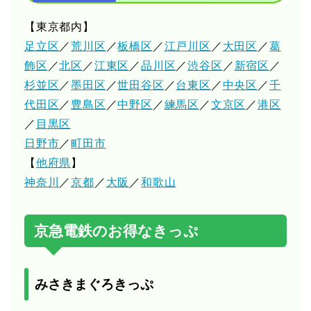
【東京都内】
足立区
／
荒川区
／
板橋区
／
江戸川区
／
大田区
／
葛
飾区
／
北区
／
江東区
／
品川区
／
渋谷区
／
新宿区
／
杉並区
／
墨田区
／
世田谷区
／
台東区
／
中央区
／
千
代田区
／
豊島区
／
中野区
／
練馬区
／
文京区
／
港区
／
目黒区
日野市
／
町田市
【
他府県
】
神奈川
／
京都
／
大阪
／
和歌山
京急電鉄のお得なきっぷ
みさきまぐろきっぷ