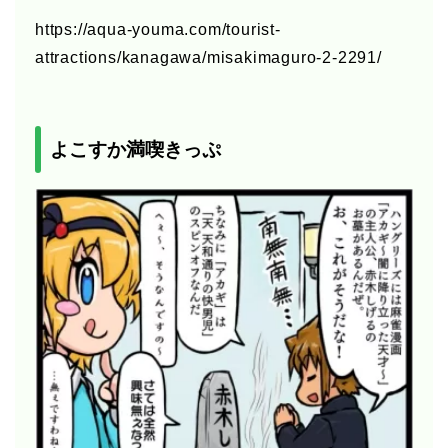
https://aqua-youma.com/tourist-
attractions/kanagawa/misakimaguro-2-2291/
よこすか満喫きっぷ