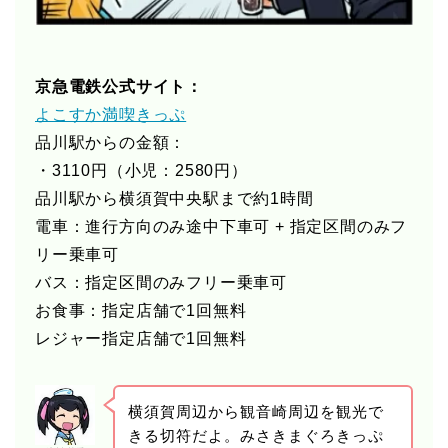
京急電鉄公式サイト：
よこすか満喫きっぷ
品川駅からの金額：
・3110円（小児：2580円）
品川駅から横須賀中央駅まで約1時間
電車：進行方向のみ途中下車可 + 指定区間のみフ
リー乗車可
バス：指定区間のみフリー乗車可
お食事：指定店舗で1回無料
レジャー指定店舗で1回無料
横須賀周辺から観音崎周辺を観光で
きる切符だよ。みさきまぐろきっぷ