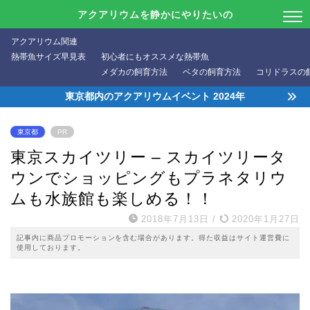
アクアリウムを静かにやりたいの
アクアリウム関連
熱帯魚サイズ早見表
初心者にもオススメな熱帯魚
メダカの飼育方法
ベタの飼育方法
コリドラスの
東京都内のアクアリウムイベント 2024年
東京都
PR
東京スカイツリー – スカイツリータ
ウンでショッピングもプラネタリウ
ムも水族館も楽しめる！！
2018年7月13日
/
2020年1月27日
記事内に商品プロモーションを含む場合があります。得た収益はサイト運営費に
使用しております。