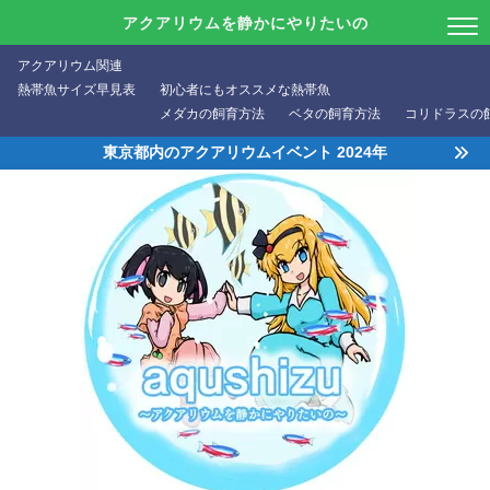
アクアリウムを静かにやりたいの
アクアリウム関連
熱帯魚サイズ早見表
初心者にもオススメな熱帯魚
メダカの飼育方法
ベタの飼育方法
コリドラスの
東京都内のアクアリウムイベント 2024年