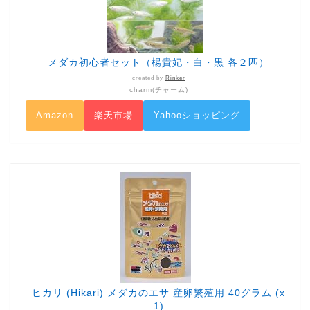
メダカ初心者セット（楊貴妃・白・黒 各２匹）
created by
Rinker
charm(チャーム)
Amazon
楽天市場
Yahooショッピング
ヒカリ (Hikari) メダカのエサ 産卵繁殖用 40グラム (x
1)