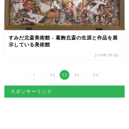
すみだ北斎美術館 - 葛飾北斎の生涯と作品を展
示している美術館
2018年7月3日
...
...
1
52
53
54
56
スポンサーリンク