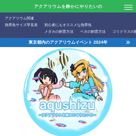
アクアリウムを静かにやりたいの
アクアリウム関連
熱帯魚サイズ早見表
初心者にもオススメな熱帯魚
メダカの飼育方法
ベタの飼育方法
コリドラスの
東京都内のアクアリウムイベント 2024年