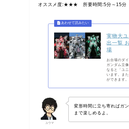
オススメ度:★★★ 所要時間:5分～15分
実物大ユ
出一覧 
場
お台場のダ
ガンダム立
なると「ユ
います。ま
ができます。.
変形時間に立ち寄ればガ
まで楽しめるよ。
ユウマ