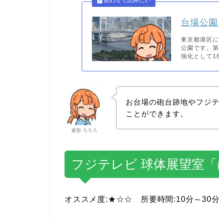
台場公園
東京都港区に
公園です。
強化として18
お台場の砲台跡地やフジ
ことができます。
菱形 ろろろ
フジテレビ 球体展望室
オススメ度:★☆☆ 所要時間:10分～30