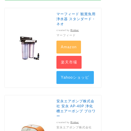
マーフィード 観賞魚用
浄水器 スタンダード・
ネオ
created by
Rinker
マーフィード
Amazon
楽天市場
Yahooショッピ
ング
安永エアポンプ株式会
社 安永 AP-40P 浄化
槽エアーポンプ ブロワ
ー
created by
Rinker
安永エアポンプ株式会社