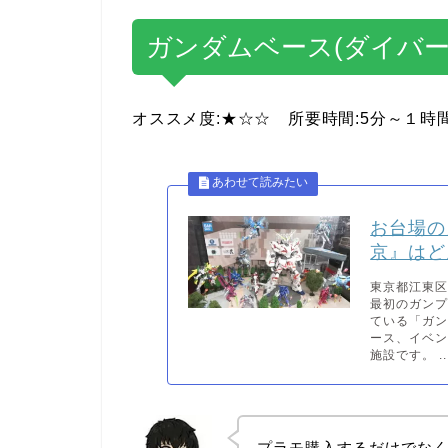
ガンダムベース(ダイバー
オススメ度:★☆☆ 所要時間:5分～１時
お台場の
京』はど
東京都江東区
最初のガンプ
ている「ガ
ース、イベ
施設です。 ..
プラモ購入するだけでな