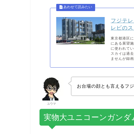
フジテレ
レビのス
東京都港区に
にある展望
に使われて
スカイは過
ませんが録画
お台場の顔とも言えるフ
ユウマ
実物大ユニコーンガンダム