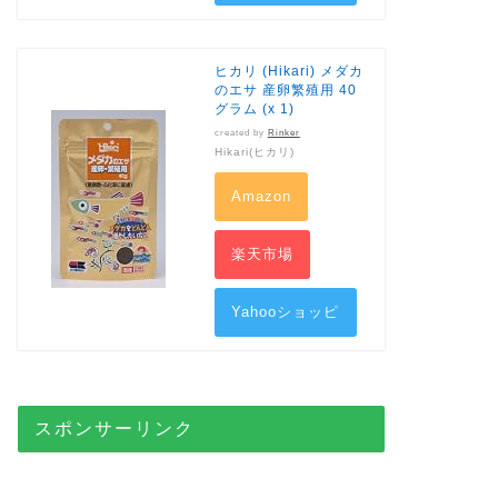
ング
ヒカリ (Hikari) メダカ
のエサ 産卵繁殖用 40
グラム (x 1)
created by
Rinker
Hikari(ヒカリ)
Amazon
楽天市場
Yahooショッピ
ング
スポンサーリンク