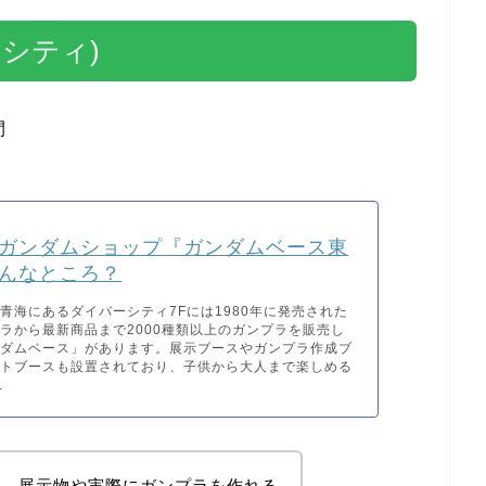
シティ)
間
ガンダムショップ『ガンダムベース東
んなところ？
青海にあるダイバーシティ7Fには1980年に発売された
ラから最新商品まで2000種類以上のガンプラを販売し
ンダムベース」があります。展示ブースやガンプラ作成ブ
ントブースも設置されており、子供から大人まで楽しめる
.
く、展示物や実際にガンプラを作れる