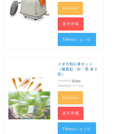
Amazon
楽天市場
Yahooショッピ
ング
メダカ初心者セット
（楊貴妃・白・黒 各２
匹）
created by
Rinker
charm(チャーム)
Amazon
楽天市場
Yahooショッピ