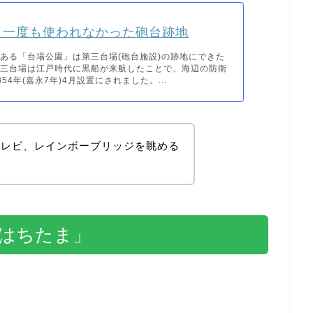
 一度も使われなかった砲台跡地
ある「台場公園」は第三台場(砲台施設)の跡地にできた
第三台場は江戸時代に黒船が来航したことで、海辺の防衛
54年(嘉永7年)4月設置にされました。...
テレビ、レインボーブリッジを眺める
「はちたま」
分