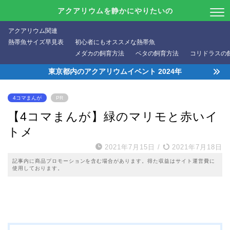
アクアリウムを静かにやりたいの
アクアリウム関連
熱帯魚サイズ早見表
初心者にもオススメな熱帯魚
メダカの飼育方法
ベタの飼育方法
コリドラスの
東京都内のアクアリウムイベント 2024年
4コマまんが
PR
【4コマまんが】緑のマリモと赤いイ
トメ
2021年7月15日
/
2021年7月18日
記事内に商品プロモーションを含む場合があります。得た収益はサイト運営費に
使用しております。