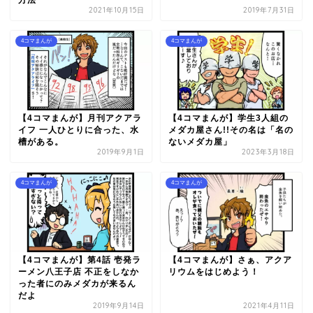
方法
2021年10月15日
2019年7月31日
4コマまんが
4コマまんが
【4コマまんが】月刊アクアラ
【4コマまんが】学生3人組の
イフ 一人ひとりに合った、水
メダカ屋さん!!その名は「名の
槽がある。
ないメダカ屋」
2019年9月1日
2023年3月18日
4コマまんが
4コマまんが
【4コマまんが】第4話 壱発ラ
【4コマまんが】さぁ、アクア
ーメン八王子店 不正をしなか
リウムをはじめよう！
った者にのみメダカが来るん
だよ
2019年9月14日
2021年4月11日