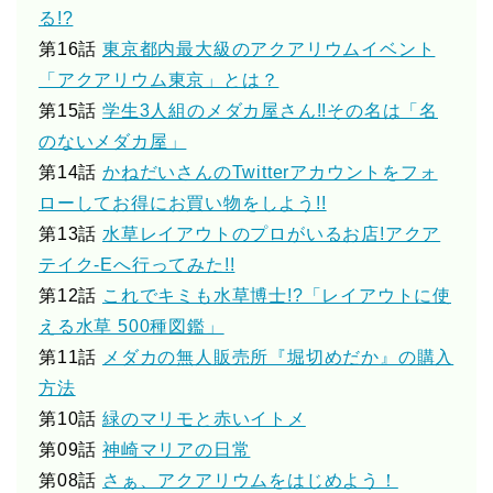
る!?
第16話
東京都内最大級のアクアリウムイベント
「アクアリウム東京」とは？
第15話
学生3人組のメダカ屋さん!!その名は「名
のないメダカ屋」
第14話
かねだいさんのTwitterアカウントをフォ
ローしてお得にお買い物をしよう!!
第13話
水草レイアウトのプロがいるお店!アクア
テイク-Eへ行ってみた!!
第12話
これでキミも水草博士!?「レイアウトに使
える水草 500種図鑑」
第11話
メダカの無人販売所『堀切めだか』の購入
方法
第10話
緑のマリモと赤いイトメ
第09話
神崎マリアの日常
第08話
さぁ、アクアリウムをはじめよう！