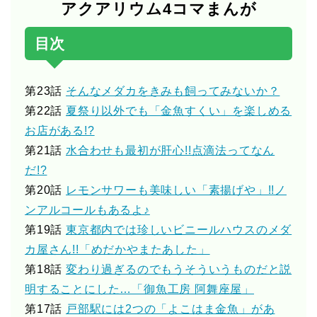
アクアリウム4コマまんが
目次
第23話
そんなメダカをきみも飼ってみないか？
第22話
夏祭り以外でも「金魚すくい」を楽しめる
お店がある!?
第21話
水合わせも最初が肝心!!点滴法ってなん
だ!?
第20話
レモンサワーも美味しい「素揚げや」!!ノ
ンアルコールもあるよ♪
第19話
東京都内では珍しいビニールハウスのメダ
カ屋さん!!「めだかやまたあした」
第18話
変わり過ぎるのでもうそういうものだと説
明することにした…「御魚工房 阿舞座屋」
第17話
戸部駅には2つの「よこはま金魚」があ