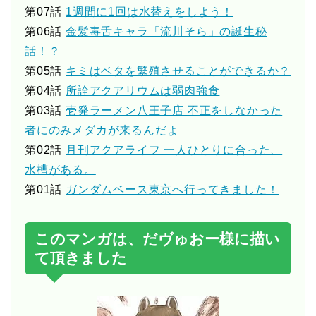
第07話
1週間に1回は水替えをしよう！
第06話
金髪毒舌キャラ「流川そら」の誕生秘
話！？
第05話
キミはベタを繁殖させることができるか？
第04話
所詮アクアリウムは弱肉強食
第03話
壱発ラーメン八王子店 不正をしなかった
者にのみメダカが来るんだよ
第02話
月刊アクアライフ 一人ひとりに合った、
水槽がある。
第01話
ガンダムベース東京へ行ってきました！
このマンガは、だヴゅおー様に描い
て頂きました