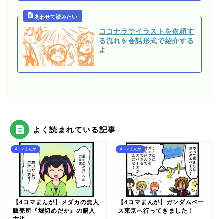
ココナラでイラストを依頼す
る流れを会話形式で紹介する
よ
よく読まれている記事
4コマまんが
4コマまんが
【4コマまんが】メダカの無人
【4コマまんが】ガンダムベー
販売所『堀切めだか』の購入
ス東京へ行ってきました！