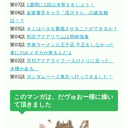
第07話
1週間に1回は水替えをしよう！
第06話
金髪毒舌キャラ「流川そら」の誕生秘
話！？
第05話
キミはベタを繁殖させることができるか？
第04話
所詮アクアリウムは弱肉強食
第03話
壱発ラーメン八王子店 不正をしなかった
者にのみメダカが来るんだよ
第02話
月刊アクアライフ 一人ひとりに合った、
水槽がある。
第01話
ガンダムベース東京へ行ってきました！
このマンガは、だヴゅおー様に描い
て頂きました