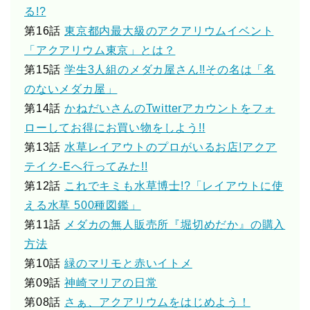
る!?
第16話
東京都内最大級のアクアリウムイベント
「アクアリウム東京」とは？
第15話
学生3人組のメダカ屋さん!!その名は「名
のないメダカ屋」
第14話
かねだいさんのTwitterアカウントをフォ
ローしてお得にお買い物をしよう!!
第13話
水草レイアウトのプロがいるお店!アクア
テイク-Eへ行ってみた!!
第12話
これでキミも水草博士!?「レイアウトに使
える水草 500種図鑑」
第11話
メダカの無人販売所『堀切めだか』の購入
方法
第10話
緑のマリモと赤いイトメ
第09話
神崎マリアの日常
第08話
さぁ、アクアリウムをはじめよう！