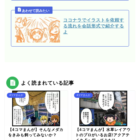
ココナラでイラストを依頼す
る流れを会話形式で紹介する
よ
よく読まれている記事
4コマまんが
4コマまんが
【4コマまんが】そんなメダカ
【4コマまんが】水草レイアウ
をきみも飼ってみないか？
トのプロがいるお店!アクアテ