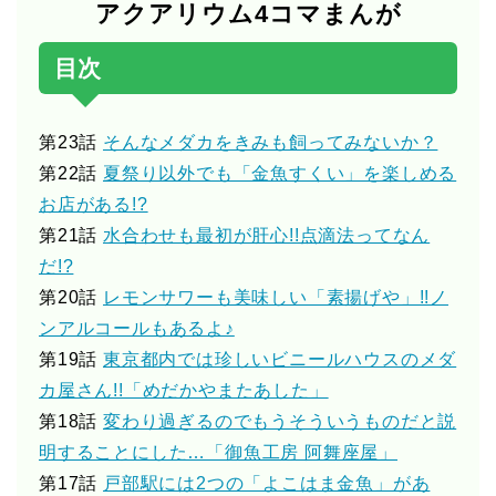
アクアリウム4コマまんが
目次
第23話
そんなメダカをきみも飼ってみないか？
第22話
夏祭り以外でも「金魚すくい」を楽しめる
お店がある!?
第21話
水合わせも最初が肝心!!点滴法ってなん
だ!?
第20話
レモンサワーも美味しい「素揚げや」!!ノ
ンアルコールもあるよ♪
第19話
東京都内では珍しいビニールハウスのメダ
カ屋さん!!「めだかやまたあした」
第18話
変わり過ぎるのでもうそういうものだと説
明することにした…「御魚工房 阿舞座屋」
第17話
戸部駅には2つの「よこはま金魚」があ