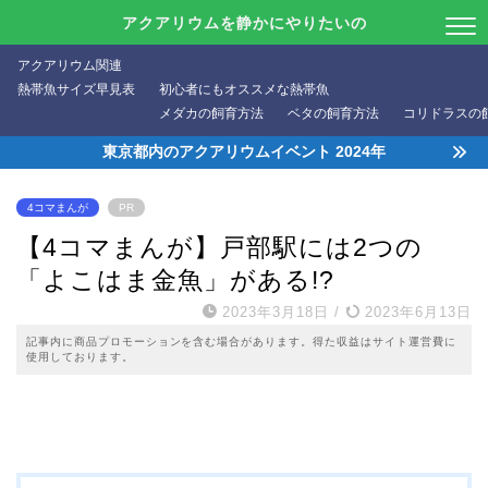
アクアリウムを静かにやりたいの
アクアリウム関連
熱帯魚サイズ早見表
初心者にもオススメな熱帯魚
メダカの飼育方法
ベタの飼育方法
コリドラスの
東京都内のアクアリウムイベント 2024年
4コマまんが
PR
【4コマまんが】戸部駅には2つの
「よこはま金魚」がある!?
2023年3月18日
/
2023年6月13日
記事内に商品プロモーションを含む場合があります。得た収益はサイト運営費に
使用しております。