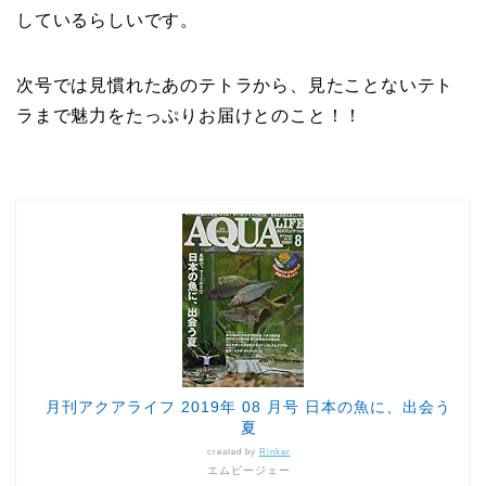
しているらしいです。
次号では見慣れたあのテトラから、見たことないテト
ラまで魅力をたっぷりお届けとのこと！！
月刊アクアライフ 2019年 08 月号 日本の魚に、出会う
夏
created by
Rinker
エムピージェー