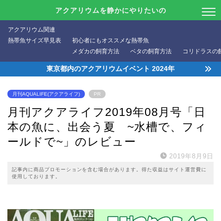
アクアリウムを静かにやりたいの
アクアリウム関連
熱帯魚サイズ早見表
初心者にもオススメな熱帯魚
メダカの飼育方法
ベタの飼育方法
コリドラスの
東京都内のアクアリウムイベント 2024年
月刊AQUALIFE(アクアライフ)
PR
月刊アクアライフ2019年08月号「日
本の魚に、出会う夏 ~水槽で、フィ
ールドで~」のレビュー
2019年8月9日
記事内に商品プロモーションを含む場合があります。得た収益はサイト運営費に
使用しております。