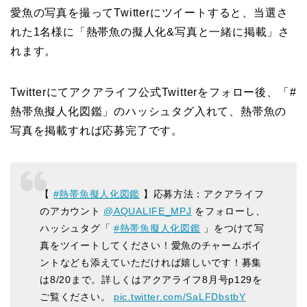
愛魚の写真を撮ってTwitterにツイートすると、当選さ
れた1名様に「熱帯魚の擬人化&写真と一緒に掲載」さ
れます。
Twitterにてアクアライフ公式Twitterをフォロー後、「#
熱帯魚擬人化図鑑」のハッシュタグ入れて、熱帯魚の
写真を掲載すれば応募完了です。
【
#熱帯魚擬人化図鑑
】応募方法：アクアライフ
のアカウント
@AQUALIFE_MPJ
をフォローし、
ハッシュタグ「
#熱帯魚擬人化図鑑
」をつけて写
真をツイートしてください！愛魚のチャームポイ
ントなども添えていただければ嬉しいです！募集
は8/20まで。詳しくはアクアライフ8月号p129を
ご覧ください。
pic.twitter.com/SaLFDbstbY