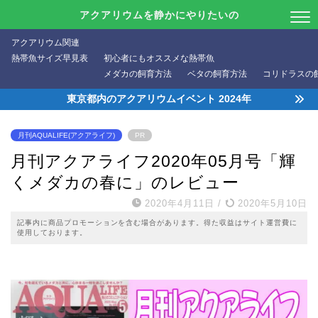
アクアリウムを静かにやりたいの
アクアリウム関連
熱帯魚サイズ早見表
初心者にもオススメな熱帯魚
メダカの飼育方法
ベタの飼育方法
コリドラスの
東京都内のアクアリウムイベント 2024年
月刊AQUALIFE(アクアライフ)
PR
月刊アクアライフ2020年05月号「輝
くメダカの春に」のレビュー
2020年4月11日
/
2020年5月10日
記事内に商品プロモーションを含む場合があります。得た収益はサイト運営費に
使用しております。