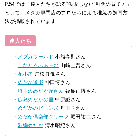
P.54では「達人たちが語る“失敗しない”稚魚の育て方」
として、メダカ専門店のプロたちによる稚魚の飼育方
法が掲載されています。
達人たち
・
メダカワールド
小熊考則さん
・
うなとろふぁ～む
山崎圭吾さん
・
花小屋
戸松具視さん
・
めだか道楽
神田博さん
・
埼玉のめだか屋さん
福島正博さん
・
広島めだかの里
中原誠さん
・
めだかのビーンズ
丹下学さん
・
めだか倶楽部クリーク
堀田祐二さん
・
彩鱗めだか
清水昭紀さん