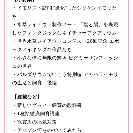
・イモリスト訪問 “進化”したシリケンイモリた
ち
・水草レイアウト制作ノート 「陰と陽」を表現
したファンタジックなネイチャーアクアリウム
・世界水草レイアウトコンテスト20回記念 エポ
ックメイキングな作品たち
・小さな体に無限の輝き ピグミーサンフィッシ
ュの世界
・パルダリウムでいこう特別編 アカハライモリ
の生活と飼育 後編
【連載など】
・新しいグッピー飼育の教科書
・1種類徹底飼育講座
・観賞魚の病気対策
・アマゾン河をのぞいてみたら