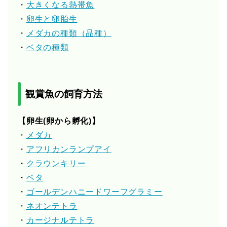
・
大きくなる熱帯魚
・
卵生と卵胎生
・
メダカの種類（品種）
・
ベタの種類
観賞魚の飼育方法
【卵生(卵から孵化)】
・
メダカ
・
アフリカンランプアイ
・
クラウンキリー
・
ベタ
・
ゴールデンハニードワーフグラミー
・
ネオンテトラ
・
カージナルテトラ