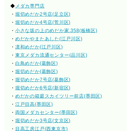
◆
メダカ専門店
・
堀切めだか2号店(足立区)
・
堀切めだか4号店(荒川区)
・
小さな坂の上のめだか家.358(板橋区)
・
めだかやまたあした(江戸川区)
・
凛和めだか(江戸川区)
・
東京メダカ流通センター(品川区)
・
白鳥めだか(葛飾区)
・
堀切めだか(葛飾区)
・
堀切めだか7号店(葛飾区)
・
堀切めだか6号店(新宿区)
・
めだかの箱庭スカイツリー前店(墨田区)
・
江戸目高(墨田区)
・
両国メダカセンター(墨田区)
・
堀切めだか3号店(文京区)
・
目高工房江戸(西東京市)