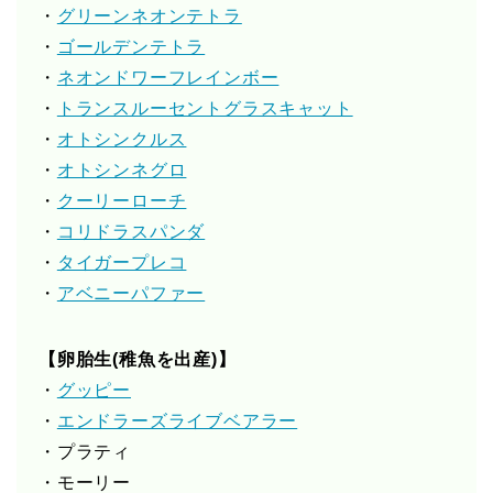
・
グリーンネオンテトラ
・
ゴールデンテトラ
・
ネオンドワーフレインボー
・
トランスルーセントグラスキャット
・
オトシンクルス
・
オトシンネグロ
・
クーリーローチ
・
コリドラスパンダ
・
タイガープレコ
・
アベニーパファー
【卵胎生(稚魚を出産)】
・
グッピー
・
エンドラーズライブベアラー
・プラティ
・モーリー