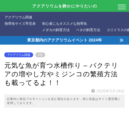
アクアリウムを静かにやりたいの
アクアリウム関連
熱帯魚サイズ早見表
初心者にもオススメな熱帯魚
メダカの飼育方法
ベタの飼育方法
コリドラスの
東京都内のアクアリウムイベント 2024年
アクアリウム関連
PR
元気な魚が育つ水槽作り – バクテリ
アの増やし方やミジンコの繁殖方法
も載ってるよ！！
2020年5月18日
記事内に商品プロモーションを含む場合があります。得た収益はサイト運営費に
使用しております。