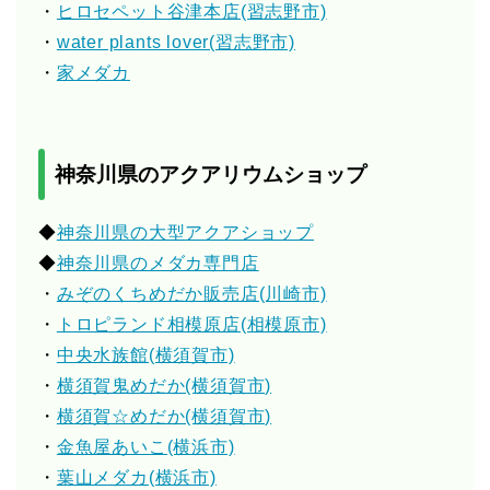
・
ヒロセペット谷津本店(習志野市)
・
water plants lover(習志野市)
・
家メダカ
神奈川県のアクアリウムショップ
◆
神奈川県の大型アクアショップ
◆
神奈川県のメダカ専門店
・
みぞのくちめだか販売店(川崎市)
・
トロピランド相模原店(相模原市)
・
中央水族館(横須賀市)
・
横須賀鬼めだか(横須賀市)
・
横須賀☆めだか(横須賀市)
・
金魚屋あいこ(横浜市)
・
葉山メダカ(横浜市)