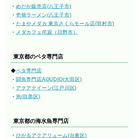
・
めだか販売店(八王子市)
・
壱発ラーメン(八王子市)
・
たまやメダカ 東京さくらモール店(羽村市)
・
メダカフェ侘寂（日野市）
東京都のベタ専門店
◆
ベタ専門店
・
闘魚専門店AQUDIO(大田区)
・
アクアクイーン(江戸川区)
・
泡(目黒区)
東京都の海水魚専門店
・
ひかるアクアリューム(台東区)