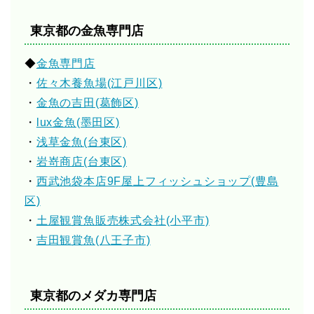
東京都の金魚専門店
◆
金魚専門店
・
佐々木養魚場(江戸川区)
・
金魚の吉田(葛飾区)
・
lux金魚(墨田区)
・
浅草金魚(台東区)
・
岩嵜商店(台東区)
・
西武池袋本店9F屋上フィッシュショップ(豊島
区)
・
土屋観賞魚販売株式会社(小平市)
・
吉田観賞魚(八王子市)
東京都のメダカ専門店