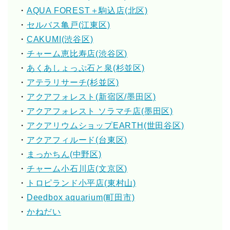
・
AQUA FOREST＋駒込店(北区)
・
セルバス亀戸(江東区)
・
CAKUMI(渋谷区)
・
チャーム恵比寿店(渋谷区)
・
あくあしょっぷ石と泉(杉並区)
・
アテラリサーチ(杉並区)
・
アクアフォレスト(新宿区/墨田区)
・
アクアフォレスト ソラマチ店(墨田区)
・
アクアリウムショップEARTH(世田谷区)
・
アクアフィルード(台東区)
・
まっかちん(中野区)
・
チャーム小石川店(文京区)
・
トロピランド小平店(東村山)
・
Deedbox aquarium(町田市)
・
かねだい