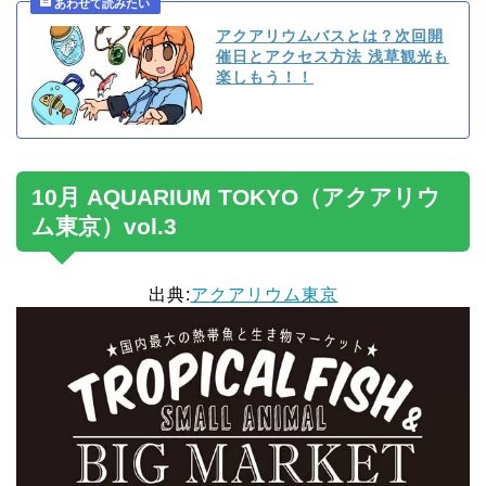
アクアリウムバスとは？次回開
催日とアクセス方法 浅草観光も
楽しもう！！
10月 AQUARIUM TOKYO（アクアリウ
ム東京）vol.3
出典:
アクアリウム東京