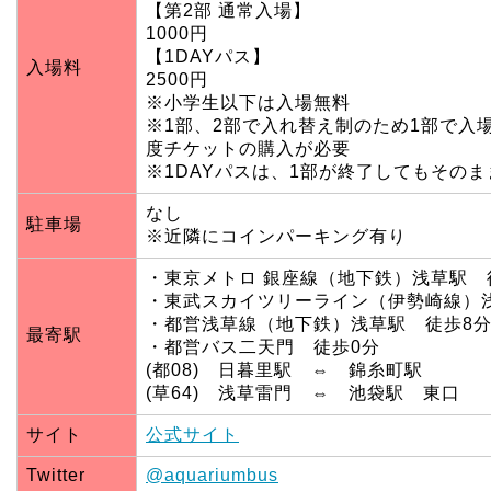
【第2部 通常入場】
1000円
【1DAYパス】
入場料
2500円
※小学生以下は入場無料
※1部、2部で入れ替え制のため1部で入
度チケットの購入が必要
※1DAYパスは、1部が終了してもその
なし
駐車場
※近隣にコインパーキング有り
・東京メトロ 銀座線（地下鉄）浅草駅 
・東武スカイツリーライン（伊勢崎線）
・都営浅草線（地下鉄）浅草駅 徒歩8
最寄駅
・都営バス二天門 徒歩0分
(都08) 日暮里駅 ⇔ 錦糸町駅
(草64) 浅草雷門 ⇔ 池袋駅 東口
サイト
公式サイト
Twitter
@aquariumbus