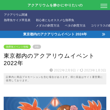
アクアリウムを静かにやりたいの
アクアリウム関連
熱帯魚サイズ早見表
初心者にもオススメな熱帯魚
メダカの飼育方法
ベタの飼育方法
コリドラスの
東京都内のアクアリウムイベント 2024年
熱帯魚イベント情報
PR
東京都内のアクアリウムイベント
2022年
2022年2月9日
/
2023年1月3日
記事内に商品プロモーションを含む場合があります。得た収益はサイト運営費に
使用しております。