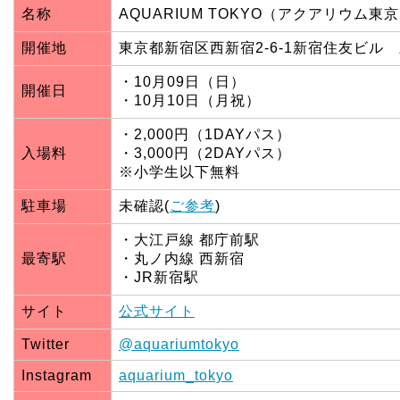
名称
AQUARIUM TOKYO（アクアリウム東
開催地
東京都新宿区西新宿2-6-1新宿住友ビル
・10月09日（日）
開催日
・10月10日（月祝）
・2,000円（1DAYパス）
入場料
・3,000円（2DAYパス）
※小学生以下無料
駐車場
未確認(
ご参考
)
・大江戸線 都庁前駅
最寄駅
・丸ノ内線 西新宿
・JR新宿駅
サイト
公式サイト
Twitter
@aquariumtokyo
Instagram
aquarium_tokyo