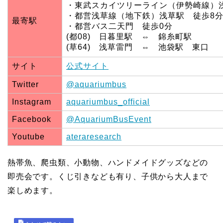
・東武スカイツリーライン（伊勢崎線）
・都営浅草線（地下鉄）浅草駅 徒歩8
最寄駅
・都営バス二天門 徒歩0分
(都08) 日暮里駅 ⇔ 錦糸町駅
(草64) 浅草雷門 ⇔ 池袋駅 東口
サイト
公式サイト
Twitter
@aquariumbus
Instagram
aquariumbus_official
Facebook
@AquariumBusEvent
Youtube
ateraresearch
熱帯魚、爬虫類、小動物、ハンドメイドグッズなどの
即売会です。くじ引きなども有り、子供から大人まで
楽しめます。