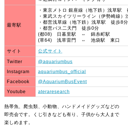
・東京メトロ 銀座線（地下鉄）浅草駅 
・東武スカイツリーライン（伊勢崎線）
・都営浅草線（地下鉄）浅草駅 徒歩8
最寄駅
・都営バス二天門 徒歩0分
(都08) 日暮里駅 ⇔ 錦糸町駅
(草64) 浅草雷門 ⇔ 池袋駅 東口
サイト
公式サイト
Twitter
@aquariumbus
Instagram
aquariumbus_official
Facebook
@AquariumBusEvent
Youtube
ateraresearch
熱帯魚、爬虫類、小動物、ハンドメイドグッズなどの
即売会です。くじ引きなども有り、子供から大人まで
楽しめます。